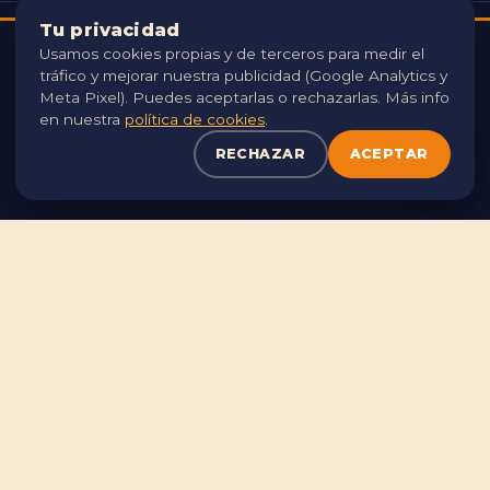
Tu privacidad
ORGANIZA
Usamos cookies propias y de terceros para medir el
USAMOS COOKIES 🍪
tráfico y mejorar nuestra publicidad (Google Analytics y
Utilizamos cookies propias y de terceros para analizar el
Meta Pixel). Puedes aceptarlas o rechazarlas. Más info
tráfico y mejorar tu experiencia. Puedes aceptarlas o
en nuestra
política de cookies
.
rechazarlas. Consulta nuestra
política de cookies
.
RECHAZAR
ACEPTAR
RECHAZAR
ACEPTAR