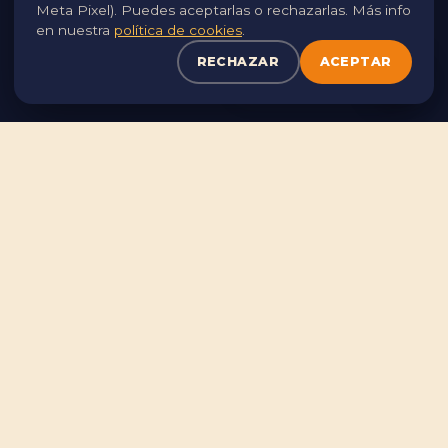
Utilizamos cookies propias y de terceros para analizar el
Meta Pixel). Puedes aceptarlas o rechazarlas. Más info
tráfico y mejorar tu experiencia. Puedes aceptarlas o
en nuestra
política de cookies
.
rechazarlas. Consulta nuestra
política de cookies
.
RECHAZAR
ACEPTAR
RECHAZAR
ACEPTAR
CON LA COLABORACIÓN DE